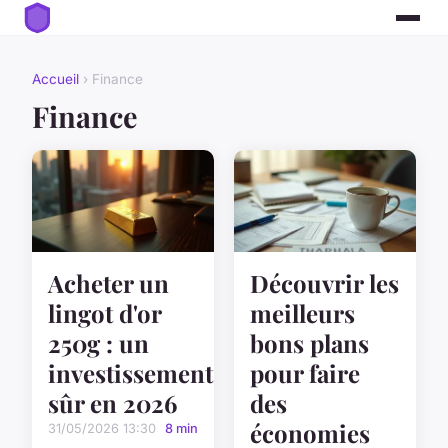
Accueil
› Finance
Finance
Découvrir les
Acheter un
meilleurs
lingot d'or
bons plans
250g : un
pour faire
investissement
des
sûr en 2026
économies
31/05/2026 13:30
8 min