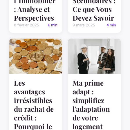
l"Immobilier
Secondaires :
: Analyse et
Ce que Vous
Perspectives
Devez Savoir
8 février 2025
6 min
9 mars 2025
4 min
Les
Ma prime
avantages
adapt :
irrésistibles
simplifiez
du rachat de
l'adaptation
crédit :
de votre
Pourquoi le
logement