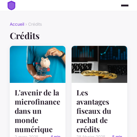
Accueil
› Crédits
Crédits
L'avenir de la
Les
microfinance
avantages
dans un
fiscaux du
monde
rachat de
numérique
crédits
2 mars 2025
4 min
28 février 2025
5 min